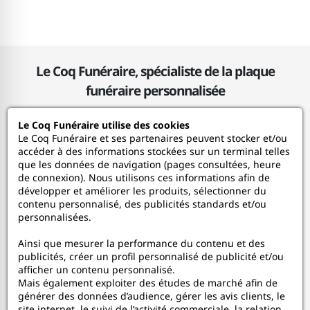
Le Coq Funéraire, spécialiste de la plaque
funéraire personnalisée
Le Coq Funéraire utilise des cookies
Le Coq Funéraire
Le Coq Funéraire et ses partenaires peuvent stocker et/ou
accéder à des informations stockées sur un terminal telles
que les données de navigation (pages consultées, heure
Nos services
de connexion). Nous utilisons ces informations afin de
développer et améliorer les produits, sélectionner du
contenu personnalisé, des publicités standards et/ou
Mon Compte
personnalisées.
Ainsi que mesurer la performance du contenu et des
Aide
publicités, créer un profil personnalisé de publicité et/ou
afficher un contenu personnalisé.
A propos
Mais également exploiter des études de marché afin de
générer des données d’audience, gérer les avis clients, le
site internet, le suivi de l’activité commerciale, la relation