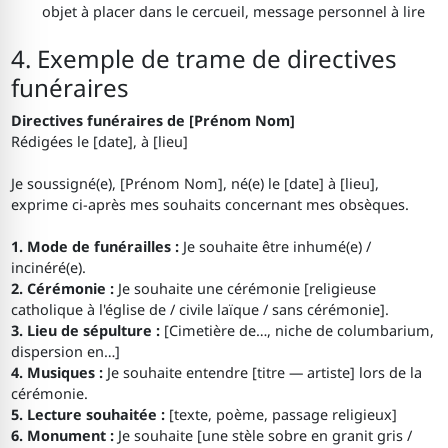
objet à placer dans le cercueil, message personnel à lire
4. Exemple de trame de directives
funéraires
Directives funéraires de [Prénom Nom]
Rédigées le [date], à [lieu]
Je soussigné(e), [Prénom Nom], né(e) le [date] à [lieu],
exprime ci-après mes souhaits concernant mes obsèques.
1. Mode de funérailles :
Je souhaite être inhumé(e) /
incinéré(e).
2. Cérémonie :
Je souhaite une cérémonie [religieuse
catholique à l'église de / civile laïque / sans cérémonie].
3. Lieu de sépulture :
[Cimetière de…, niche de columbarium,
dispersion en…]
4. Musiques :
Je souhaite entendre [titre — artiste] lors de la
cérémonie.
5. Lecture souhaitée :
[texte, poème, passage religieux]
6. Monument :
Je souhaite [une stèle sobre en granit gris /