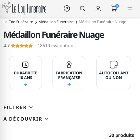
Le Coq Funéraire
0
215
Le Coq Funéraire
Médaillon Funéraire
Médaillon Funéraire Nuage
Médaillon Funéraire Nuage
Le Coq Funéraire
4.7
18610
évaluations
DURABILITÉ
FABRICATION
AUTOCOLLANT
10 ANS
FRANÇAISE
OU NON
FILTRER
A DÉCOUVRIR
30 produits