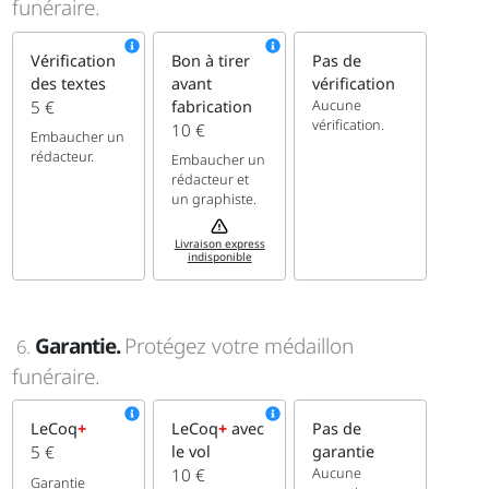
funéraire.
Vérification
Bon à tirer
Pas de
des textes
avant
vérification
Aucune
5 €
fabrication
vérification.
10 €
Embaucher un
rédacteur.
Embaucher un
rédacteur et
un graphiste.
Livraison express
indisponible
Garantie.
Protégez votre médaillon
6.
funéraire.
LeCoq
+
LeCoq
+
avec
Pas de
5 €
le vol
garantie
Aucune
10 €
Garantie