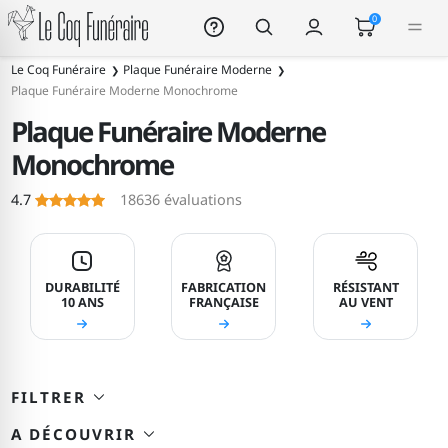
Le Coq Funéraire
0
184
Le Coq Funéraire
Plaque Funéraire Moderne
Plaque Funéraire Moderne Monochrome
Plaque Funéraire Moderne
Monochrome
Le Coq Funéraire
4.7
18636
évaluations
DURABILITÉ
FABRICATION
RÉSISTANT
10 ANS
FRANÇAISE
AU VENT
FILTRER
A DÉCOUVRIR