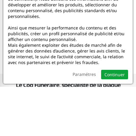
développer et améliorer les produits, sélectionner du
Inscrivez-vous pour recevoir nos offres
contenu personnalisé, des publicités standards et/ou
personnalisées.
promotionnelles et nouveautés !
Ainsi que mesurer la performance du contenu et des
publicités, créer un profil personnalisé de publicité et/ou
OK
afficher un contenu personnalisé.
Mais également exploiter des études de marché afin de
générer des données d’audience, gérer les avis clients, le
site internet, le suivi de l’activité commerciale, la relation
avec nos partenaires et prévenir les fraudes.
Paramétres
Continuer
Le Coq Funéraire, spécialiste de la plaque
funéraire personnalisée
Le Coq Funéraire
Nos services