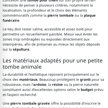
Concevoir une
tombe pour chien
sur son propre terrain
nécessite de penser à plusieurs critères, notamment la
localisation, la profondeur et le choix des éléments
commémoratifs comme la
pierre tombale
ou la
plaque
funéraire
.
Le lieu doit rester calme, accessible et assez isolé pour
permettre un recueillement paisible. Mieux vaut éviter les
zones trop ombragées ou exposées directement aux
intempéries, afin de préserver au mieux les objets déposés
sur la
sépulture
.
Les matériaux adaptés pour une petite
tombe animale
La durabilité et l’esthétique reposent principalement sur le
choix des
matériaux
. Beaucoup privilégient le
granit
pour sa
robustesse, mais l’
ardoise
, la
résine
ou la pierre naturelle
constituent aussi d’excellentes options selon le
budget
prévu
et l’aspect recherché.
Une
pierre tombale gravée
offre la possibilité d’inscrire le