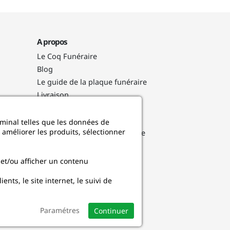
A propos
Le Coq Funéraire
Blog
Le guide de la plaque funéraire
Livraison
Nos engagements
Avis clients
rminal telles que les données de
 améliorer les produits, sélectionner
Conditions Générales de Vente
CGU cagnotte
Garantie et durabilité
 et/ou afficher un contenu
Politique de confidentialité
ts, le site internet, le suivi de
et d'utilisation des cookies
Mentions légales
Paramétres
Continuer