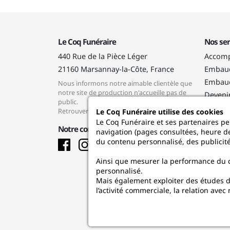
Le Coq Funéraire
Nos ser
440 Rue de la Pièce Léger
Accomp
21160
Marsannay-la-Côte, France
Embauc
Embauc
Nous informons notre aimable clientèle que
notre site de production n'accueille pas de
Deveni
public.
Progra
Retrouver nous sur lecoqfuneraire.fr
Le Coq Funéraire utilise des cookies
Progra
Le Coq Funéraire et ses partenaires pe
Notre communauté
navigation (pages consultées, heure de
du contenu personnalisé, des publicit
Facebook
Instagram
Ainsi que mesurer la performance du co
personnalisé.
Mais également exploiter des études de 
l’activité commerciale, la relation avec