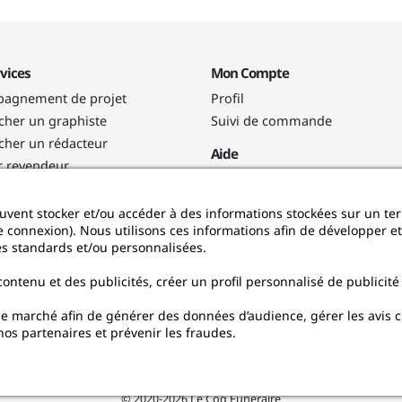
vices
Mon Compte
agnement de projet
Profil
her un graphiste
Suivi de commande
her un rédacteur
Aide
r revendeur
Vidéos
mme de fidélité
Service après-vente
mme de parrainage
uvent stocker et/ou accéder à des informations stockées sur un te
Notice de montage
 connexion). Nous utilisons ces informations afin de développer et
és standards et/ou personnalisées.
ntenu et des publicités, créer un profil personnalisé de publicité
marché afin de générer des données d’audience, gérer les avis clien
 nos partenaires et prévenir les fraudes.
© 2020-2026 Le Coq Funéraire