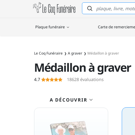
Le Coq Funéraire
Plaque funéraire
Carte de remerciem
332
Le Coq Funéraire
A graver
Médaillon à graver
Médaillon à graver
Le Coq Funéraire
4.7
18628
évaluations
A DÉCOUVRIR