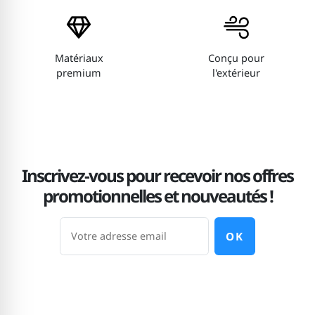
Dominique
03/12/2025
5
Super merci beaucoup super 👍
Matériaux
Conçu pour
premium
l'extérieur
Christophe
13/10/2025
5
Top
Pascal
20/06/2025
Inscrivez-vous pour recevoir nos offres
5
original
promotionnelles et nouveautés !
OK
Charlette
03/05/2025
5
Trop jolie