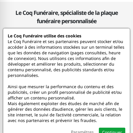
Maurice
26/02/2025
Le Coq Funéraire, spécialiste de la plaque
5
RAS
funéraire personnalisée
Le Coq Funéraire utilise des cookies
Sonia
Le Coq Funéraire
22/11/2024
Le Coq Funéraire et ses partenaires peuvent stocker et/ou
accéder à des informations stockées sur un terminal telles
5
Superbe comme je le pensais
que les données de navigation (pages consultées, heure
Nos services
de connexion). Nous utilisons ces informations afin de
développer et améliorer les produits, sélectionner du
contenu personnalisé, des publicités standards et/ou
Mon Compte
Nelly
16/09/2024
personnalisées.
4
Très bien
Ainsi que mesurer la performance du contenu et des
Aide
publicités, créer un profil personnalisé de publicité et/ou
afficher un contenu personnalisé.
A propos
Mais également exploiter des études de marché afin de
Alexsandra
17/06/2024
générer des données d’audience, gérer les avis clients, le
site internet, le suivi de l’activité commerciale, la relation
5
Super
Faceboo
In
avec nos partenaires et prévenir les fraudes.
Paramétres
Continuer