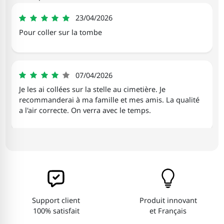
Jérôme
23/04/2026
5
Pour coller sur la tombe
Anne-marie
07/04/2026
4
Je les ai collées sur la stelle au cimetière. Je
recommanderai à ma famille et mes amis. La qualité
a l'air correcte. On verra avec le temps.
Véronique
28/01/2026
5
Un bel hommage au défunt, clair, coloré et qui
permet de garder un beau souvenir à déposer sur la
tombe.
Support client
Produit innovant
100% satisfait
et Français