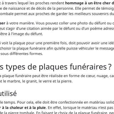
 à travers lequel les proches rendent
hommage à un être cher d
ate de naissance et de décès de la personne. Elle permet de témoig
e tombale permet aux proches de garder les meilleurs souvenirs du
ser
à votre manière. Vous pouvez coller une photo du défunt ou cel
peut s’agir d’une citation aimée par le défunt ou d’un poème adres
être à l’image du défunt.
voit la plaque pour une première fois, doit pouvoir avoir une idée
hoisir la plaque funéraire afin qu’elle puisse véhiculer le message
et sous différentes formes.
ts types de plaques funéraires ?
La plaque funéraire peut être réalisée en forme de cœur, nuage, car
le marbre, le granit, le verre et la pierre.
tilisé
le temps. Pour cela, elle doit être confectionnée en matériau solid
r à la chaleur et à la pluie
. En effet, lorsque le matériau n’est pas
e la pierre tombale. En faisant le choix de la plaque funéraire, pen