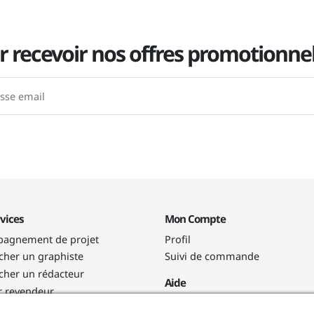
r recevoir nos offres promotionnel
vices
Mon Compte
agnement de projet
Profil
her un graphiste
Suivi de commande
her un rédacteur
Aide
r revendeur
Vidéos
mme de fidélité