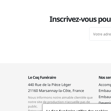
Inscrivez-vous pou
Le Coq Funéraire
Nos ser
440 Rue de la Pièce Léger
Accomp
21160
Marsannay-la-Côte, France
Embauc
Embauc
Nous informons notre aimable clientèle que
notre site de production n'accueille pas de
Deveni
public.
Progra
Retrouver nous sur lecoqfuneraire.fr