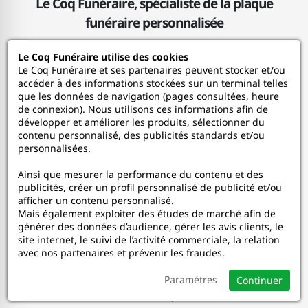
Le Coq Funéraire, spécialiste de la plaque
funéraire personnalisée
Le Coq Funéraire utilise des cookies
Le Coq Funéraire
Le Coq Funéraire et ses partenaires peuvent stocker et/ou
accéder à des informations stockées sur un terminal telles
que les données de navigation (pages consultées, heure
Nos services
de connexion). Nous utilisons ces informations afin de
développer et améliorer les produits, sélectionner du
contenu personnalisé, des publicités standards et/ou
Mon Compte
personnalisées.
Ainsi que mesurer la performance du contenu et des
Aide
publicités, créer un profil personnalisé de publicité et/ou
afficher un contenu personnalisé.
A propos
Mais également exploiter des études de marché afin de
générer des données d’audience, gérer les avis clients, le
site internet, le suivi de l’activité commerciale, la relation
Faceboo
In
avec nos partenaires et prévenir les fraudes.
Paramétres
Continuer
© 2020-2026 Le Coq Funéraire