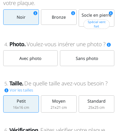
votre plaque.
Socle en pierre
Noir
Bronze
+15€
Spécial vent
fort
Photo.
Voulez-vous insérer une photo ?
4.
Avec photo
Sans photo
Taille.
De quelle taille avez-vous besoin ?
5.
Voir les tailles
Petit
Moyen
Standard
16x16 cm
21x21 cm
25x25 cm
Vérification.
Faites vérifier votre plaque
6.