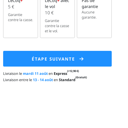
LeCoq
+
LeCoq
+
avec
Pas de
5 €
le vol
garantie
Aucune
10 €
Garantie
garantie.
contre la casse.
Garantie
contre la casse
et le vol.
ÉTAPE SUIVANTE
(+12,90 €)
Livraison le
mardi 11 août
en
Express
(Gratuit)
Livraison entre le
13 - 14 août
en
Standard