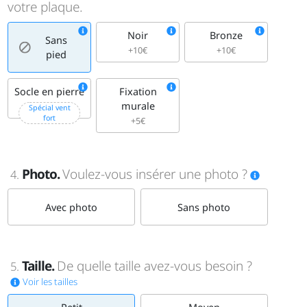
votre plaque.
Noir
Bronze
Sans
+10€
+10€
pied
Socle en pierre
Fixation
murale
+25€
Spécial vent
fort
+5€
Photo.
Voulez-vous insérer une photo ?
4.
Avec photo
Sans photo
Taille.
De quelle taille avez-vous besoin ?
5.
Voir les tailles