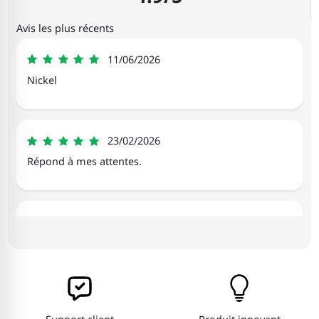
Avis les plus récents
Michele
11/06/2026
5
Nickel
Mickael
23/02/2026
5
Répond à mes attentes.
Nicolas
30/01/2026
5
Très belle qualité. Rien à redire. Merci
Celine
22/11/2025