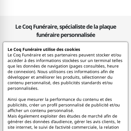
Régis
14/12/2024
5
La plaque est de bonne qualité et exactement comme
le modèle, parfait !
Le Coq Funéraire, spécialiste de la plaque
funéraire personnalisée
Alain
16/11/2024
Le Coq Funéraire utilise des cookies
Le Coq Funéraire
Le Coq Funéraire et ses partenaires peuvent stocker et/ou
5
belle qualité
accéder à des informations stockées sur un terminal telles
que les données de navigation (pages consultées, heure
Nos services
de connexion). Nous utilisons ces informations afin de
développer et améliorer les produits, sélectionner du
Genevieve
14/10/2024
contenu personnalisé, des publicités standards et/ou
Mon Compte
personnalisées.
4
Très belle plaque avec photo qui ressort très bien.
Seul bémol les supports en laiton un peu légers
Ainsi que mesurer la performance du contenu et des
Aide
publicités, créer un profil personnalisé de publicité et/ou
afficher un contenu personnalisé.
A propos
Mais également exploiter des études de marché afin de
Muriel
14/09/2024
générer des données d’audience, gérer les avis clients, le
site internet, le suivi de l’activité commerciale, la relation
5
Plaque très lumineuse, j'aime beaucoup.