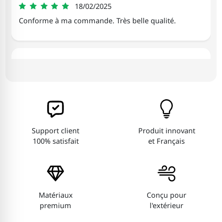
Vincent
18/02/2025
5
Conforme à ma commande. Très belle qualité.
Brandon
26/09/2024
5
Top pour le moment
Angélique
17/08/2024
Support client
Produit innovant
5
Trop belle
100% satisfait
et Français
Matériaux
Conçu pour
premium
l'extérieur