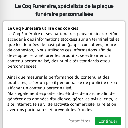
Le Coq Funéraire, spécialiste de la plaque
funéraire personnalisée
Le Coq Funéraire utilise des cookies
Le Coq Funéraire
Le Coq Funéraire et ses partenaires peuvent stocker et/ou
accéder à des informations stockées sur un terminal telles
que les données de navigation (pages consultées, heure
Nos services
de connexion). Nous utilisons ces informations afin de
développer et améliorer les produits, sélectionner du
contenu personnalisé, des publicités standards et/ou
Mon Compte
personnalisées.
Ainsi que mesurer la performance du contenu et des
Aide
publicités, créer un profil personnalisé de publicité et/ou
afficher un contenu personnalisé.
A propos
Mais également exploiter des études de marché afin de
générer des données d’audience, gérer les avis clients, le
site internet, le suivi de l’activité commerciale, la relation
Faceboo
In
avec nos partenaires et prévenir les fraudes.
Paramétres
Continuer
© 2020-2026 Le Coq Funéraire