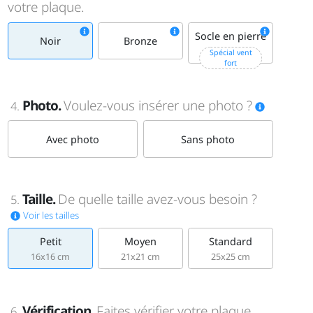
votre plaque.
Socle en pierre
Noir
Bronze
+15€
Spécial vent
fort
Photo.
Voulez-vous insérer une photo ?
4.
Avec photo
Sans photo
Taille.
De quelle taille avez-vous besoin ?
5.
Voir les tailles
Petit
Moyen
Standard
16x16 cm
21x21 cm
25x25 cm
Vérification.
Faites vérifier votre plaque
6.