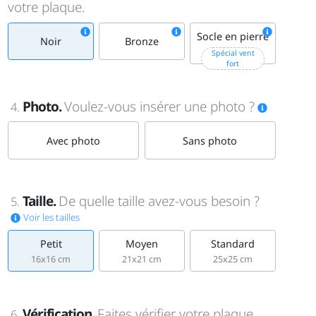
votre plaque.
Socle en pierre
Noir
Bronze
+15€
Spécial vent
fort
Photo.
Voulez-vous insérer une photo ?
4.
Avec photo
Sans photo
Taille.
De quelle taille avez-vous besoin ?
5.
Voir les tailles
Petit
Moyen
Standard
16x16 cm
21x21 cm
25x25 cm
Vérification.
Faites vérifier votre plaque
6.