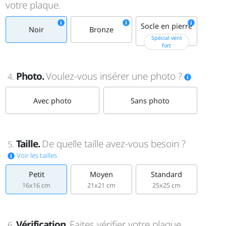
votre plaque.
Socle en pierre
Noir
Bronze
+15€
Spécial vent
fort
Photo.
Voulez-vous insérer une photo ?
4.
Avec photo
Sans photo
Taille.
De quelle taille avez-vous besoin ?
5.
Voir les tailles
Petit
Moyen
Standard
16x16 cm
21x21 cm
25x25 cm
Vérification.
Faites vérifier votre plaque
6.