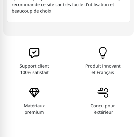
recommande ce site car très facile d'utilisation et
beaucoup de choix
Crystelle
22/06/2025
5
Beau rendu . Belle qualité de support et d impression
Support client
Produit innovant
Benoît
20/07/2024
100% satisfait
et Français
5
Produit simple, personnalisable, reçu très
rapidement, dont le prix est très raisonnable.
Matériaux
Conçu pour
Luidgi
premium
l'extérieur
13/07/2024
5
Entièrement satisfaite. Je recommande. Exactement
comme sur la photo