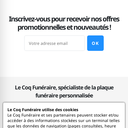
Christopher
20/05/2024
Inscrivez-vous pour recevoir nos offres
4
Joli rendu mais attention la matière côté face est lisse.
promotionnelles et nouveautés !
Produit assez lourd pour ne pas avoir besoin d être
lesté ou calé.
OK
Le Coq Funéraire, spécialiste de la plaque
funéraire personnalisée
Le Coq Funéraire utilise des cookies
Le Coq Funéraire
Le Coq Funéraire et ses partenaires peuvent stocker et/ou
accéder à des informations stockées sur un terminal telles
que les données de navigation (pages consultées, heure