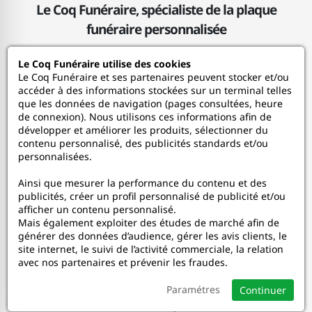
Le Coq Funéraire, spécialiste de la plaque
funéraire personnalisée
Le Coq Funéraire utilise des cookies
Le Coq Funéraire
Le Coq Funéraire et ses partenaires peuvent stocker et/ou
accéder à des informations stockées sur un terminal telles
que les données de navigation (pages consultées, heure
Nos services
de connexion). Nous utilisons ces informations afin de
développer et améliorer les produits, sélectionner du
contenu personnalisé, des publicités standards et/ou
Mon Compte
personnalisées.
Ainsi que mesurer la performance du contenu et des
Aide
publicités, créer un profil personnalisé de publicité et/ou
afficher un contenu personnalisé.
A propos
Mais également exploiter des études de marché afin de
générer des données d’audience, gérer les avis clients, le
site internet, le suivi de l’activité commerciale, la relation
Faceboo
In
avec nos partenaires et prévenir les fraudes.
Paramétres
Continuer
© 2020-2026 Le Coq Funéraire