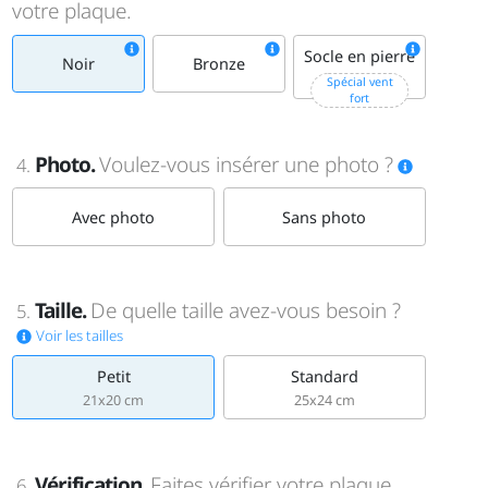
votre plaque.
Socle en pierre
Noir
Bronze
+15€
Spécial vent
fort
Photo.
Voulez-vous insérer une photo ?
4.
Avec photo
Sans photo
Taille.
De quelle taille avez-vous besoin ?
5.
Voir les tailles
Petit
Standard
21x20 cm
25x24 cm
Vérification.
Faites vérifier votre plaque
6.