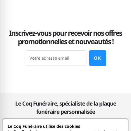
Corinne
09/05/2025
3
Je trouve la plaque très belle, à voir comment cela va
Inscrivez-vous pour recevoir nos offres
vieillir dans les mois....
promotionnelles et nouveautés !
Gertrude
OK
17/01/2025
5
Il est prévu pour le Colombarium de mon défunt mari
, qui aurait fêté ses 75 ans en janvier.
Le Coq Funéraire, spécialiste de la plaque
funéraire personnalisée
Le Coq Funéraire utilise des cookies
Le Coq Funéraire