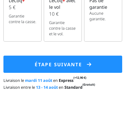
LeCoq
+
LeCoq
+
avec
Pas de
5 €
le vol
garantie
Aucune
10 €
Garantie
garantie.
contre la casse.
Garantie
contre la casse
et le vol.
ÉTAPE SUIVANTE
(+12,90 €)
Livraison le
mardi 11 août
en
Express
(Gratuit)
Livraison entre le
13 - 14 août
en
Standard