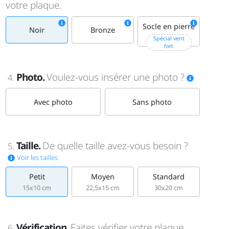
votre plaque.
Socle en pierre
Noir
Bronze
+15€
Spécial vent
fort
Photo.
Voulez-vous insérer une photo ?
4.
Avec photo
Sans photo
Taille.
De quelle taille avez-vous besoin ?
5.
Voir les tailles
Petit
Moyen
Standard
15x10 cm
22,5x15 cm
30x20 cm
Vérification.
Faites vérifier votre plaque
6.