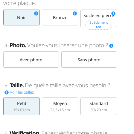
votre plaque.
Socle en pierre
Noir
Bronze
+15€
Spécial vent
fort
Photo.
Voulez-vous insérer une photo ?
4.
Avec photo
Sans photo
Taille.
De quelle taille avez-vous besoin ?
5.
Voir les tailles
Petit
Moyen
Standard
15x10 cm
22,5x15 cm
30x20 cm
Vérification.
Faites vérifier votre plaque
6.