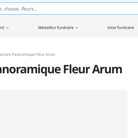
ent
Médaillon funéraire
Inter funéraire
néraire Panoramique Fleur Arum
Panoramique Fleur Arum