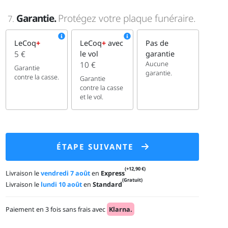
Garantie.
Protégez votre plaque funéraire.
7.
LeCoq
+
LeCoq
+
avec
Pas de
5 €
le vol
garantie
Aucune
10 €
Garantie
garantie.
contre la casse.
Garantie
contre la casse
et le vol.
ÉTAPE SUIVANTE
(+12,90 €)
Livraison le
vendredi 7 août
en
Express
(Gratuit)
Livraison le
lundi 10 août
en
Standard
Paiement en 3 fois sans frais avec
Klarna.