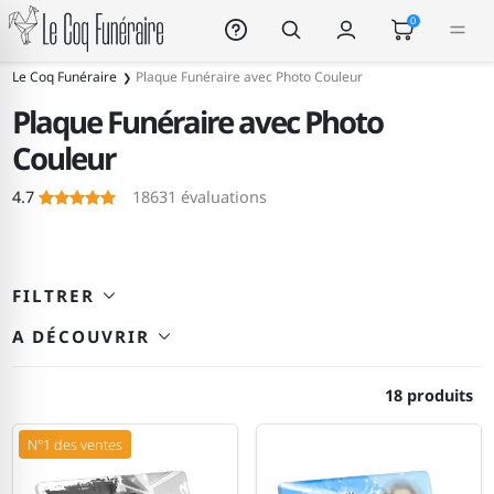
Le Coq Funéraire
0
245
Le Coq Funéraire
Plaque Funéraire avec Photo Couleur
Plaque Funéraire avec Photo
Couleur
Le Coq Funéraire
4.7
18631
évaluations
FILTRER
A DÉCOUVRIR
18 produits
N°1 des ventes