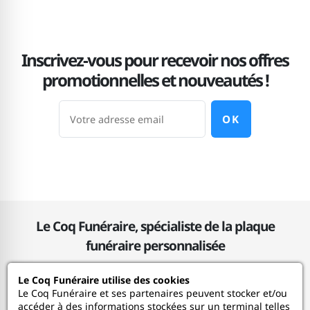
Bernadette
04/07/2025
Inscrivez-vous pour recevoir nos offres
5
...
promotionnelles et nouveautés !
OK
Josiane
18/04/2025
5
Entreprise sérieuse travaille soigné et matériaux de
grande qualité, livraison rapide Je recommande
vivement
Le Coq Funéraire, spécialiste de la plaque
Bernard
30/12/2024
funéraire personnalisée
4
produit ayant un rendu visuel optimal
Le Coq Funéraire utilise des cookies
Le Coq Funéraire
Le Coq Funéraire et ses partenaires peuvent stocker et/ou
accéder à des informations stockées sur un terminal telles