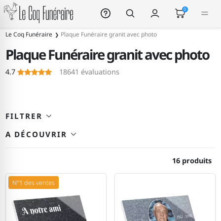
Le Coq Funéraire
0
259
Le Coq Funéraire
Plaque Funéraire granit avec photo
Plaque Funéraire granit avec photo
Le Coq Funéraire
4.7
18641
évaluations
FILTRER
A DÉCOUVRIR
16 produits
N°1 des ventes