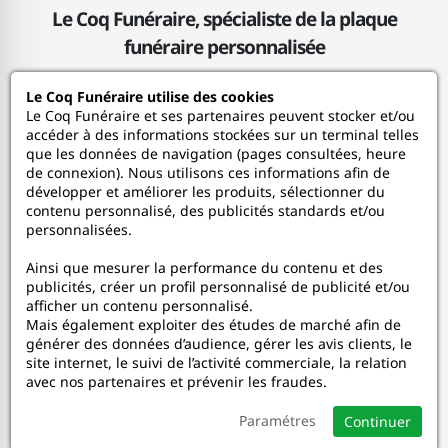
Le Coq Funéraire, spécialiste de la plaque
funéraire personnalisée
Le Coq Funéraire utilise des cookies
Le Coq Funéraire
Le Coq Funéraire et ses partenaires peuvent stocker et/ou
accéder à des informations stockées sur un terminal telles
que les données de navigation (pages consultées, heure
Nos services
de connexion). Nous utilisons ces informations afin de
développer et améliorer les produits, sélectionner du
contenu personnalisé, des publicités standards et/ou
Mon Compte
personnalisées.
Ainsi que mesurer la performance du contenu et des
Aide
publicités, créer un profil personnalisé de publicité et/ou
afficher un contenu personnalisé.
A propos
Mais également exploiter des études de marché afin de
générer des données d’audience, gérer les avis clients, le
site internet, le suivi de l’activité commerciale, la relation
Faceboo
In
avec nos partenaires et prévenir les fraudes.
Paramétres
Continuer
© 2020-2026 Le Coq Funéraire