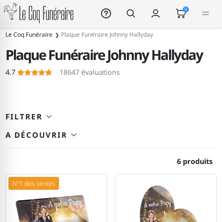
Le Coq Funéraire
0
304
Le Coq Funéraire
Plaque Funéraire Johnny Hallyday
Plaque Funéraire Johnny Hallyday
Le Coq Funéraire
4.7
18647
évaluations
FILTRER
A DÉCOUVRIR
6 produits
N°1 des ventes