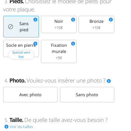
Pieds.
Choisissez le modèle de pieds pour
3.
votre plaque.
Noir
Bronze
Sans
+10€
+10€
pied
Socle en pierre
Fixation
murale
+25€
Spécial vent
fort
+5€
Photo.
Voulez-vous insérer une photo ?
4.
Avec photo
Sans photo
Taille.
De quelle taille avez-vous besoin ?
5.
Voir les tailles